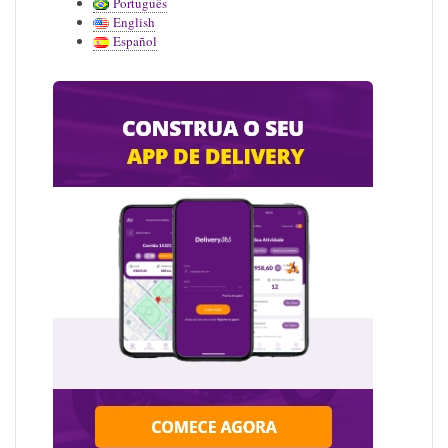
Português
English
Español