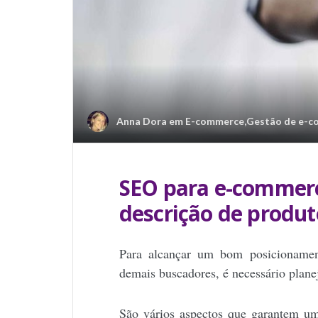
Anna Dora
em
E-commerce
,
Gestão de e-
SEO para e-commerc
descrição de produto
Para alcançar um bom posicionamen
demais buscadores, é necessário plane
São vários aspectos que garantem u