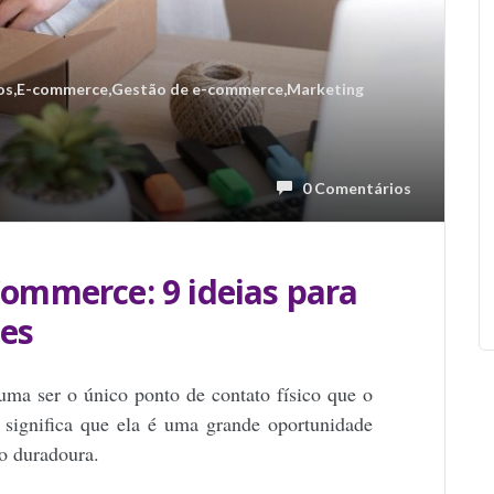
os
,
E-commerce
,
Gestão de e-commerce
,
Marketing
0 Comentários
mmerce: 9 ideias para
tes
uma ser o único ponto de contato físico que o
 significa que ela é uma grande oportunidade
o duradoura.