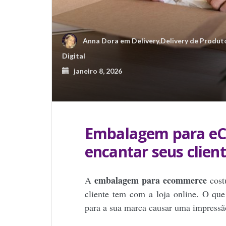
Anna Dora
em
Delivery
,
Delivery de Produt
Digital
janeiro 8, 2026
Embalagem para eCo
encantar seus clien
embalagem para ecommerce
A
cost
cliente tem com a loja online. O que
para a sua marca causar uma impressã