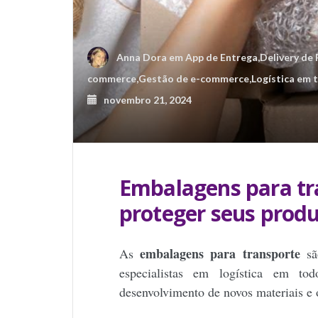
Anna Dora
em
App de Entrega
,
Delivery de
commerce
,
Gestão de e-commerce
,
Logística em 
novembro 21, 2024
Embalagens para tr
proteger seus produ
embalagens para transporte
As
sã
especialistas em logística em t
desenvolvimento de novos materiais e 