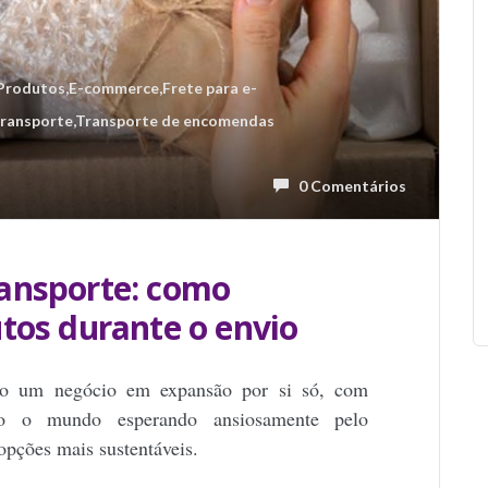
 Produtos
,
E-commerce
,
Frete para e-
transporte
,
Transporte de encomendas
0 Comentários
ansporte: como
tos durante o envio
o um negócio em expansão por si só, com
odo o mundo esperando ansiosamente pelo
opções mais sustentáveis.