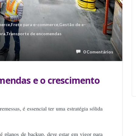
erce
,
Frete para e-commerce
,
Gestão de e-
ora
,
Transporte de encomendas
0 Comentários
mendas e o crescimento
emessas, é essencial ter uma estratégia sólida
é planos de backup, deve estar em vigor para