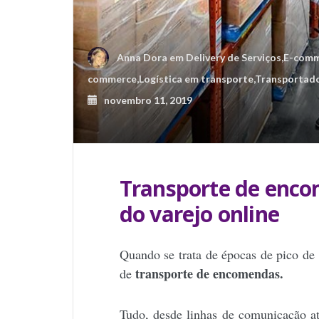
Anna Dora
em
Delivery de Serviços
,
E-comm
commerce
,
Logística em transporte
,
Transportad
novembro 11, 2019
Transporte de enco
do varejo online
Quando se trata de épocas de pico de r
transporte de encomendas.
de
Tudo, desde linhas de comunicação at