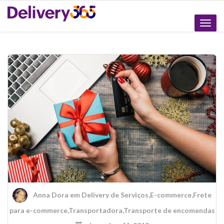
Altern
naveg
Anna Dora
em
Delivery de Serviços
,
E-commerce
,
Frete
para e-commerce
,
Transportadora
,
Transporte de encomendas