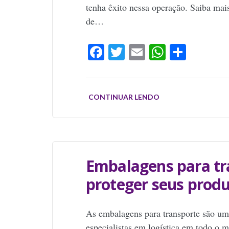
tenha êxito nessa operação. Saiba ma
de…
Facebook
Twitter
Email
WhatsAp
Share
CONTINUAR LENDO
Embalagens para tr
proteger seus produ
As embalagens para transporte são um
especialistas em logística em todo o