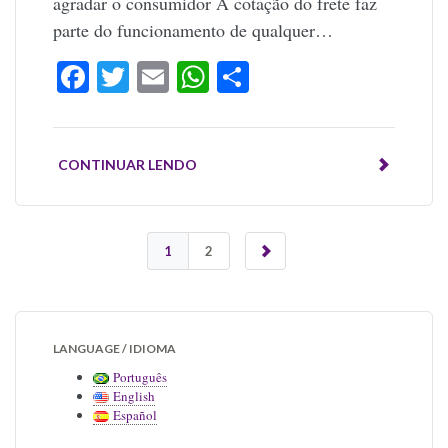
agradar o consumidor A cotação do frete faz
parte do funcionamento de qualquer…
Facebook
Twitter
Email
WhatsApp
Share
CONTINUAR LENDO
1
2
LANGUAGE / IDIOMA
Português
English
Español