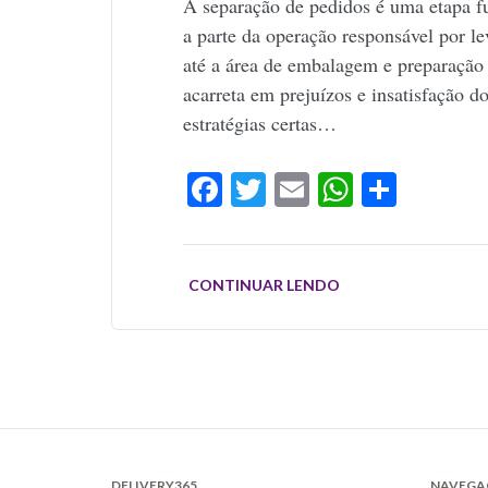
A separação de pedidos é uma etapa f
a parte da operação responsável por le
até a área de embalagem e preparação 
acarreta em prejuízos e insatisfação do
estratégias certas…
Facebook
Twitter
Email
WhatsAp
Share
CONTINUAR LENDO
DELIVERY365
NAVEGA