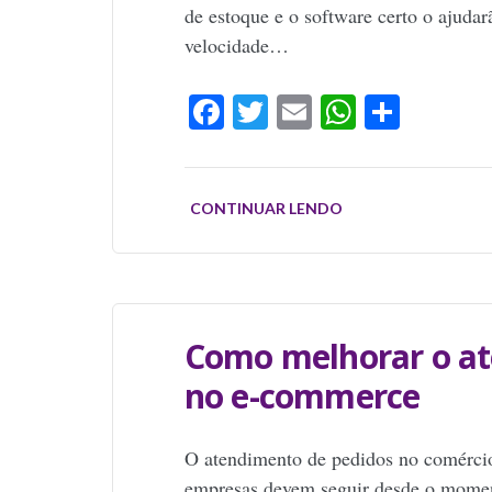
de estoque e o software certo o ajuda
velocidade…
Facebook
Twitter
Email
WhatsAp
Share
CONTINUAR LENDO
Como melhorar o at
no e-commerce
O atendimento de pedidos no comércio 
empresas devem seguir desde o momen