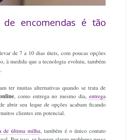
a de encomendas é tão
evar de 7 a 10 dias úteis, com poucas opções
nto, à medida que a tecnologia evoluiu, também
o
.
m ter muitas alternativas quando se trata de
online
, como entrega no mesmo dia,
entrega
de abrir seu leque de opções acabam ficando
muitos clientes em potencial.
a de última milha
, também é o único contato
tual. Por isso, se houver algum problema nessa