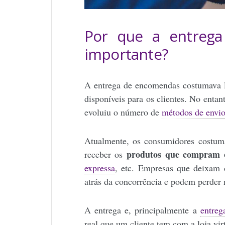
Por que a entreg
importante?
A entrega de encomendas costumava l
disponíveis para os clientes. No enta
evoluiu o número de
métodos de envi
Atualmente, os consumidores costuma
produtos que compram 
receber os
expressa
, etc. Empresas que deixam 
atrás da concorrência e podem perder 
A entrega e, principalmente a
entreg
real que um cliente tem com a loja vir